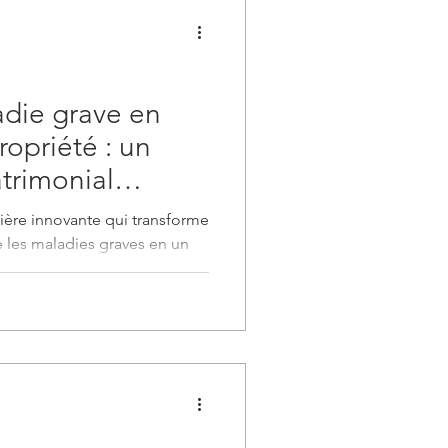
adie grave en
ropriété : un
patrimonial
s entrepreneurs
ière innovante qui transforme
 les maladies graves en un