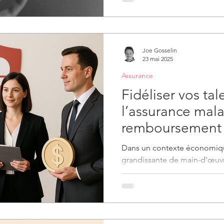
Joe Gosselin
23 mai 2025
Assurance
Fidéliser vos tal
l’assurance mala
remboursement d
stratégie gagna
Dans un contexte économiq
vos employés cl
grandissante de main-d'œuvr
compétition accrue pour les t