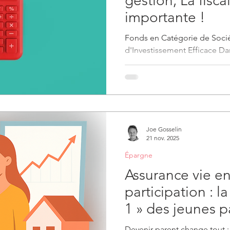
gestion; La fiscal
importante !
Fonds en Catégorie de Socié
d'Investissement Efficace Dan
explorer une stratégie d'inve
entreprises : les Fonds en C
méthode permet aux entrepris
bénéfices accumulés et de les 
minimisant les impôts et en
travers l'histoire de Luc, un
Joe Gosselin
allons démontrer comment l
21 nov. 2025
Épargne
Assurance vie en
participation : l
1 » des jeunes p
Devenir parent change tout : 