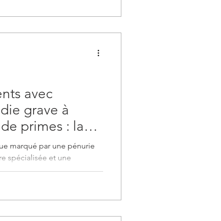
ents avec
die grave à
e primes : la
nt-gagnant pour
ue marqué par une pénurie
és
e spécialisée et une
alents,...