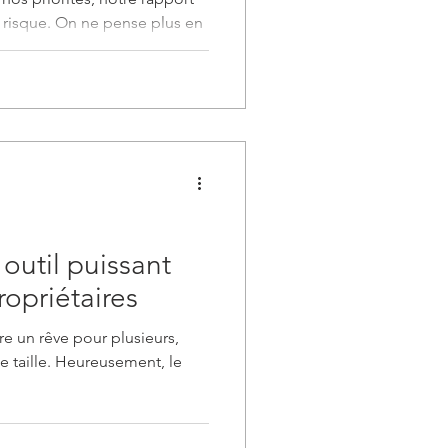
 risque. On ne pense plus en
en décennies. Comment
 famille si l’un des parents
tre un patrimoine qui
urelle? Et comment donner à
n pour l’achat d’une première
ans devoir liquider des
s conditions? L’a
outil puissant
ropriétaires
re un rêve pour plusieurs,
de taille. Heureusement, le