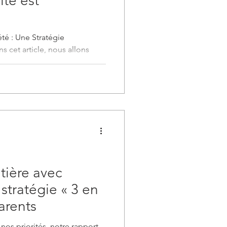
ité est
té : Une Stratégie
s cet article, nous allons
stissement efficace pour les
atégorie de Société. Cette
es de tirer parti de leurs
faire fructifier, tout en
 maximisant les rendements. À
 entrepreneur prospère, nous
es Fonds en C
tière avec
a stratégie « 3 en
arents
nos priorités, notre rapport