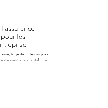
 l'assurance
 pour les
entreprise
eprise, la gestion des risques
st essentielle à la stabilité
treprise. L'assurance maladies
ial pour protéger à la fois
e en cas de diagnostic d'une
le, nous explorons les raisons
ires d'entreprise devraient
comment déterminer le