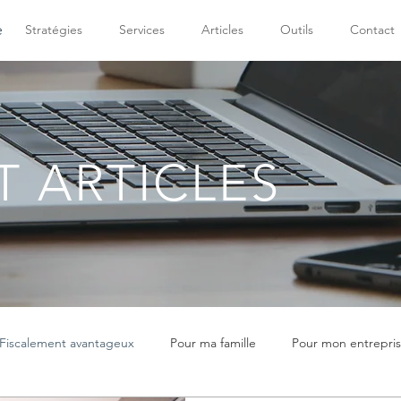
e
Stratégies
Services
Articles
Outils
Contact
T ARTICLES
Fiscalement avantageux
Pour ma famille
Pour mon entrepri