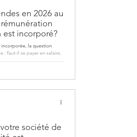
dendes en 2026 au
 rémunération
 est incorporé?
 incorporée, la question
: faut-il se payer en salaire,
 combinaison des deux?
herchent une réponse
ourtant, ce choix n’est pas
si votre retraite, votre
sations aux régimes publics,
t, dans certains cas, la façon
votre famille.
votre société de