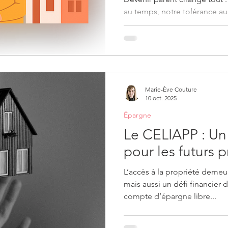
au temps, notre tolérance au
trimestres boursiers, mais 
maintenir le train de vie de la
disparaît? Comment transmet
dépasse l’épargne conjonct
notre enfant un réel trempli
propriété, au bon moment, s
Marie-Ève Couture
placements dans de mauvaise
10 oct. 2025
Épargne
Le CELIAPP : Un 
pour les futurs p
L’accès à la propriété demeu
mais aussi un défi financier 
compte d’épargne libre...