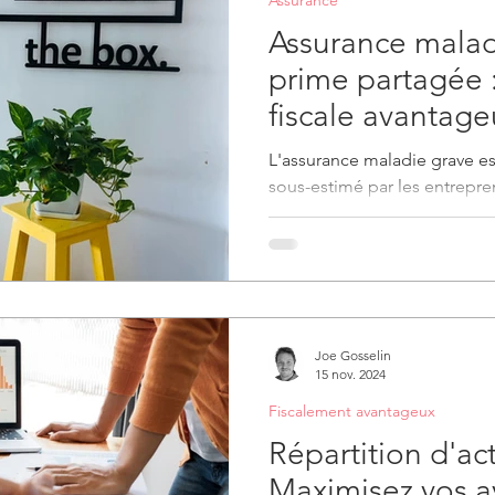
Assurance malad
prime partagée :
fiscale avantage
entrepreneurs
L'assurance maladie grave est
sous-estimé par les entrepren
jouer un rôle clé dans la...
Joe Gosselin
15 nov. 2024
Fiscalement avantageux
Répartition d'act
Maximisez vos a