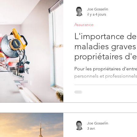
Joe Gosselin
il y a 4 jours
Assurance
L'importance de
maladies graves
propriétaires d'
Pour les propriétaires d'entr
personnels et professionnels e
et à la croissance de leur en
graves constitue un outil cruc
l'entrepreneur et l'entrepris
maladie grave. Dans cet artic
pour lesquelles les propriéta
envisager cette assurance, 
Joe Gosselin
montant approprié
3 avr.