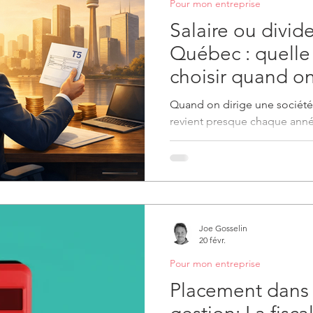
Pour mon entreprise
Salaire ou divi
Québec : quelle
choisir quand on
Quand on dirige une société
revient presque chaque année 
en dividendes, ou avec une
Beaucoup d’entrepreneurs c
simple, presque mécanique. P
seulement fiscal. Il touche aus
capacité d’emprunt, vos coti
votre trésorerie corporative e
Joe Gosselin
dont vous pouvez rémunérer 
20 févr.
Pour mon entreprise
Placement dans 