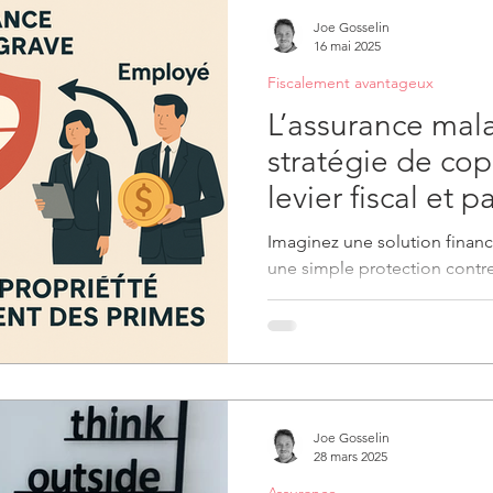
Joe Gosselin
16 mai 2025
Fiscalement avantageux
L’assurance mal
stratégie de cop
levier fiscal et 
puissant pour le
Imaginez une solution financ
une simple protection contre
puissant levier...
Joe Gosselin
28 mars 2025
Assurance