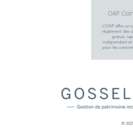
OAP C
a
L’OAP offre un s
règlement des d
gratuit, ra
indépendant et 
pour les conso
© 2025