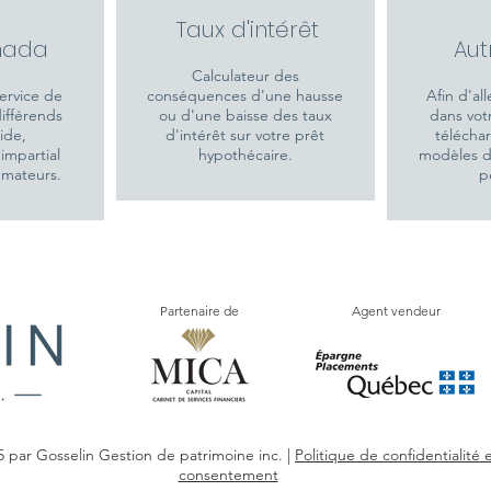
Tau
x d'intérêt
nada
Aut
Calculateur des
ervice de
conséquences d'une hausse
Afin d'all
ifférends
ou d'une baisse des taux
dans votr
pide,
d'intérêt sur votre prêt
téléchar
impartial
hypothécaire.
modèles d
mmateurs.
p
Partenaire de
Agent vendeur
 par Gosselin Gestion de patrimoine inc. |
Politique de confidentialité 
consentement