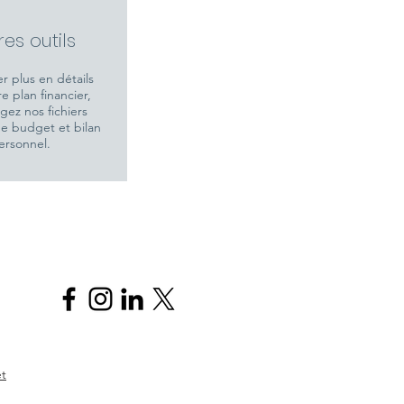
res outils
er plus en détails
e plan financier,
gez nos fichiers
e budget et bilan
ersonnel.
et