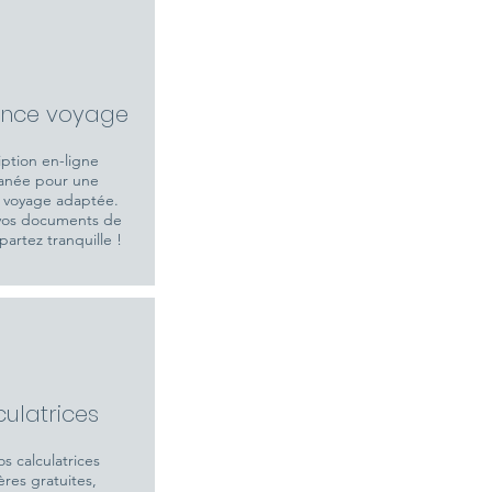
ance voyage
iption en-ligne
tanée pour une
 voyage adaptée.
vos documents de
 partez
tranquille !
ulatrices
s calculatrices
ères gratuites,