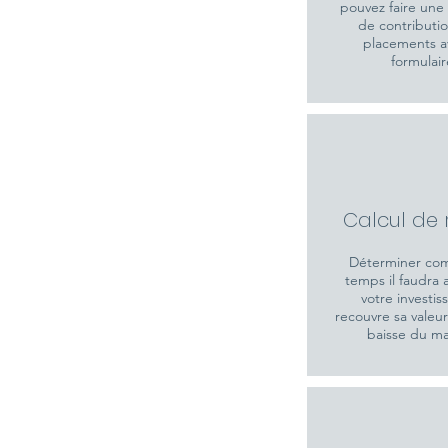
pouvez faire un
de contributio
placements a
formulair
Calcul de 
Déterminer co
temps il faudra 
votre investi
recouvre sa valeu
baisse du m