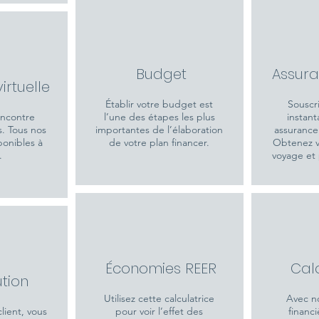
Budget
Assur
irtuelle
Établir votre budget est
Souscr
encontre
l’une des étapes les plus
instan
s. Tous nos
importantes de l’élaboration
assurance
ponibles à
de votre plan financer.
Obtenez 
e.
voyage et
Économies REER
Calc
tion
Utilisez cette calculatrice
Avec no
client, vous
pour voir l’effet des
financi