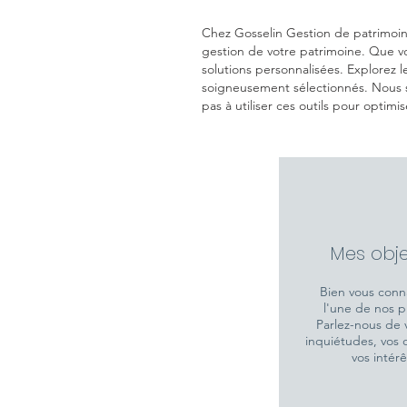
Chez Gosselin Gestion de patrimoin
gestion de votre patrimoine. Que vo
solutions personnalisées. Explorez les
soigneusement sélectionnés. Nous s
pas à utiliser ces out
ils pour optimis
Mes obje
Bien vous conna
l'une de nos pr
Parlez-nous de 
inquiétudes, vos o
vos intérê