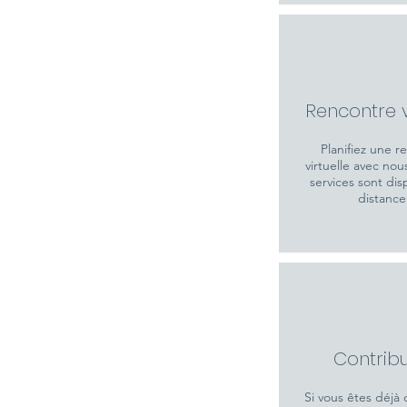
Rencontre v
Planifiez une r
virtuelle avec nou
services sont dis
distanc
Contribu
Si vous êtes déjà 