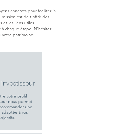
ns concrets pour faciliter la
ission est de t'offrir des
 et les liens utiles
r à chaque étape. N'hésitez
e votre patrimoine.
d'investisseur
re votre profil
sseur nous permet
recommander une
n adaptée à vos
bjectifs.