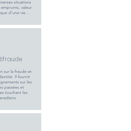
iverses situations
 emprunts, valeur
ue d'une vie...
ti
fraude
n sur la fraude et
dentité. Il fournit
ignements sur les
es passées et
es touchant les
anadiens.