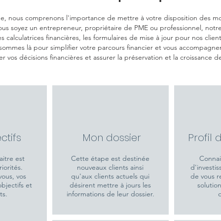
e, nous comprenons l'importance de mettre à votre disposition des moye
us soyez un entrepreneur, propriétaire de PME ou professionnel, notre m
 calculatrices financières, les formulaires de mise à jour pour nos clients
ommes là pour simplifier votre parcours financier et vous accompagne
er vos décisions financières et assurer la préservation et la croissance d
ctifs
Mon dossier
Profil 
itre est
Cette étape est destinée
Connait
iorités.
nouveaux clients ainsi
d'investi
vous, vos
qu'aux clients actuels qui
de vous 
bjectifs et
désirent mettre à jours les
solutio
ts.
informations de leur dossier.
o