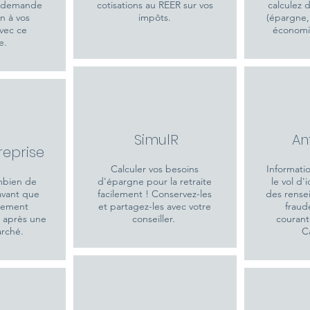
e demande
cotisations au REER sur vos
calculez d
n à vos
impôts.
(épargne,
vec ce
économiq
e.
SimulR
An
reprise
Calculer vos besoins
Informatio
mbien de
d'épargne pour la retraite
le vol d'i
avant que
facilement ! Conservez-les
des rense
ssement
et partagez-les avec votre
fraud
r après une
conseiller.
courant
arché.
C