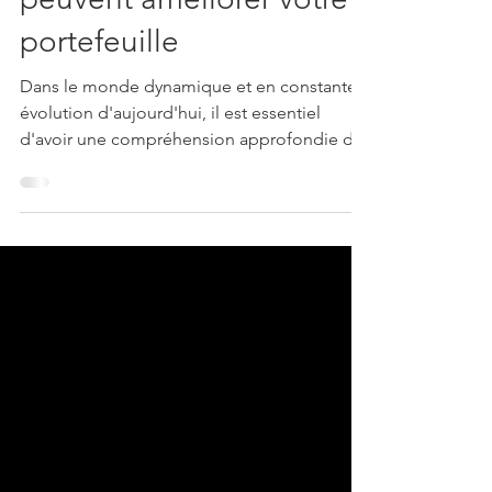
peuvent améliorer votre
portefeuille
Dans le monde dynamique et en constante
évolution d'aujourd'hui, il est essentiel
d'avoir une compréhension approfondie de
la manière dont on peut diversifier et
améliorer son portefeuille d'investissement.
Un outil particulièrement efficace pour
atteindre cet objectif est l'investissement
dans les fonds alternatifs. Ces fonds
spéciaux offrent une opportunité de
diversification qui va bien au-delà des
traditionnelles actions et obligations,
permettant aux investisseurs d'éten