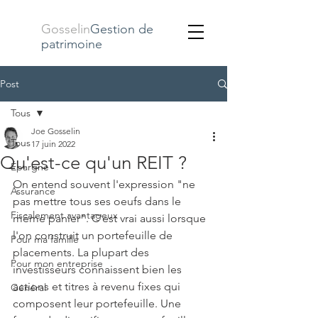
Gosselin
Gestion de
patrimoine
Post
Tous
Joe Gosselin
Tous
17 juin 2022
Qu'est-ce qu'un REIT ?
Épargne
On entend souvent l'expression "ne 
Assurance
pas mettre tous ses oeufs dans le 
Fiscalement avantageux
même panier". C'est vrai aussi lorsque 
l'on construit un portefeuille de 
Pour ma famille
placements. La plupart des 
Pour mon entreprise
investisseurs connaissent bien les 
actions et titres à revenu fixes qui 
Général
composent leur portefeuille. Une 