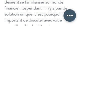
désirent se familiariser au monde 
financier. Cependant, il n’y a pas de 
solution unique, c’est pourquoi il est 
important de discuter avec votre 
conseiller afin de déterminer vos 
objectifs et optimiser votre portefeuille 
en fonction de 
votre
 situation.
Bien que les REIT comportent plusieurs 
avantages, il est important de discuter 
de la pertinence d'investir dans cet 
actif avec votre conseiller. Comme tout 
investissement, les REIT comportent 
certains risques. Contactez-nous pour 
en discuter et mettre en place un plan 
financier pour vous aider à atteindre 
vos objectifs !