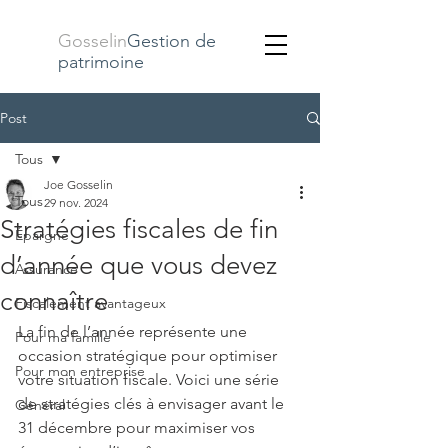
Gosselin
Gestion de
patrimoine
Post
Tous
Joe Gosselin
Tous
29 nov. 2024
Stratégies fiscales de fin
Épargne
d’année que vous devez
Assurance
connaître
Fiscalement avantageux
La fin de l’année représente une 
Pour ma famille
occasion stratégique pour optimiser 
Pour mon entreprise
votre situation fiscale. Voici une série 
de stratégies clés à envisager avant le 
Général
31 décembre pour maximiser vos 