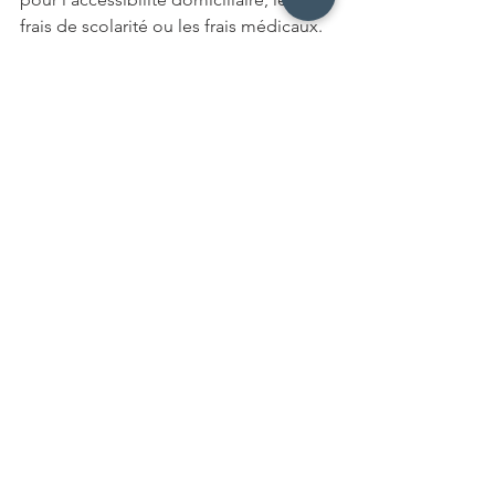
frais de scolarité ou les frais médicaux. 
Combinez les dépenses entre 
conjoints pour maximiser les avantages.
2. Préparez votre déclaration de biens 
étrangers
Si vous possédez des biens étrangers 
d’une valeur supérieure à 100 000 $, 
assurez-vous de remplir le formulaire 
T1135 pour éviter des pénalités.
3. Planifiez votre succession
Si vous prévoyez transmettre votre 
entreprise à vos enfants, explorez les 
avantages fiscaux du transfert d’actions 
avant la fin de l’année sous le régime 