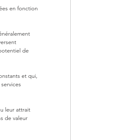
ées en fonction 
généralement 
versent 
potentiel de 
onstants et qui, 
services 
 leur attrait 
s de valeur 