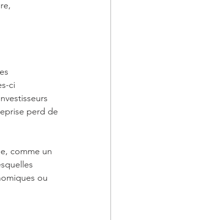
re, 
es 
s-ci 
investisseurs 
reprise perd de 
ise, comme un 
squelles 
nomiques ou 