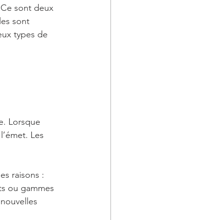
 Ce sont deux 
les sont 
eux types de 
 
e. Lorsque 
l’émet. Les 
s raisons : 
uits ou gammes 
nouvelles 