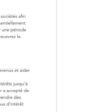
sociétés afin 
sentiellement 
ur une période 
recevrez le 
evenus et aider 
térêts jusqu’à 
ur a accepté de 
 vendre des 
ux d’intérêt 