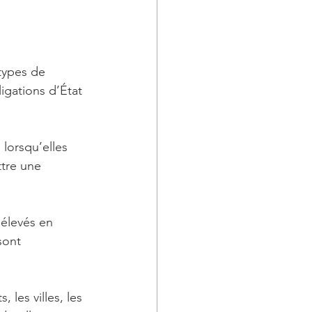
types de 
ligations d’État 
lorsqu’elles 
tre une 
 élevés en 
sont 
 les villes, les 