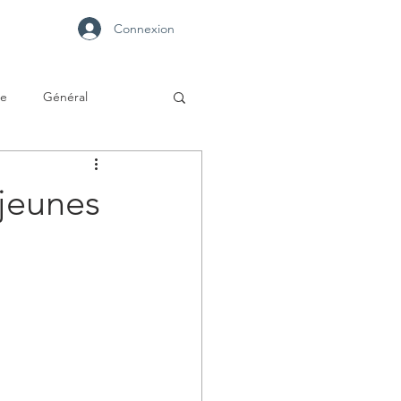
Connexion
se
Général
 jeunes