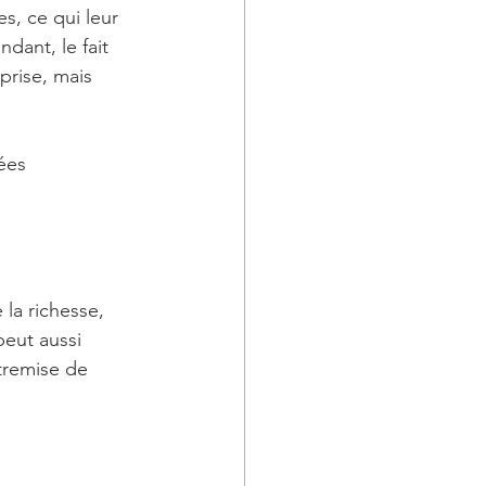
s, ce qui leur 
dant, le fait 
prise, mais 
ées 
la richesse, 
peut aussi 
ntremise de 