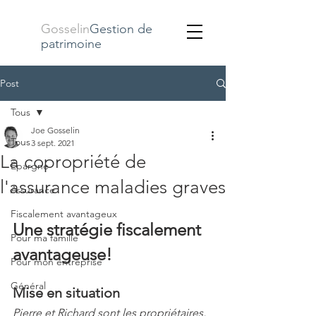
Gosselin
Gestion de
patrimoine
Post
Tous
Joe Gosselin
Tous
3 sept. 2021
La copropriété de
Épargne
l'assurance maladies graves
Assurance
Fiscalement avantageux
Une stratégie fiscalement 
Pour ma famille
avantageuse!
Pour mon entreprise
Général
Mise en situation
Pierre et Richard sont les propriétaires, 