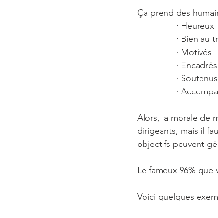
Ça prend des humain
· Heureux
· Bien au tr
· Motivés
· Encadrés
· Soutenus
· Accomp
Alors, la morale de m
dirigeants, mais il f
objectifs peuvent gé
Le fameux 96% que v
Voici quelques exemp