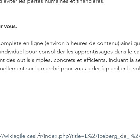
’éviter les pertes humaines et financières.
r vous.
complète en ligne (environ 5 heures de contenu) ainsi qu
ividuel pour consolider les apprentissages dans le cad
t des outils simples, concrets et efficients, incluant la s
llement sur la marché pour vous aider à planifier le vo
://wikiagile.cesi.fr/index.php?title=L%27Iceberg_de_l%