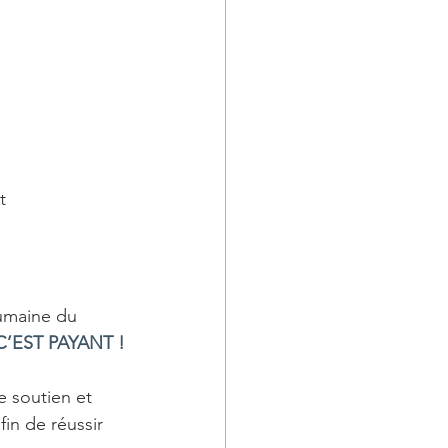
t
umaine du 
 C’EST PAYANT !
e soutien et 
in de réussir 