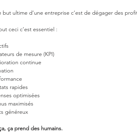
but ultime d’une entreprise c’est de dégager des profit
t ceci c’est essentiel :
tifs
cateurs de mesure (KPI)
lioration continue
vation
rformance
tats rapides
enses optimisées
nus maximisés
its généreux
 ça, ça prend des humains.