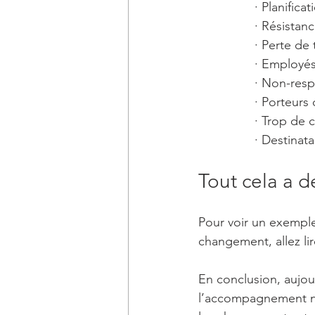
· Planific
· Résista
· Perte de
· Employés
· Non-resp
· Porteurs
· Trop de
· Destinat
Tout cela a d
Pour voir un exempl
changement, allez lire
En conclusion, aujour
l’accompagnement néc