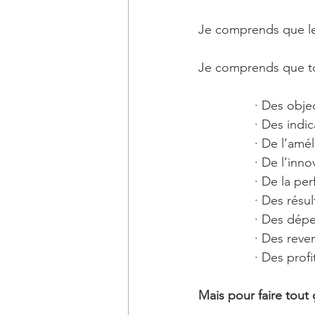
Je comprends que le 
Je comprends que tou
· Des objec
· Des indi
· De l’amé
· De l’inno
· De la pe
· Des résul
· Des dép
· Des reve
· Des prof
Mais pour faire tout