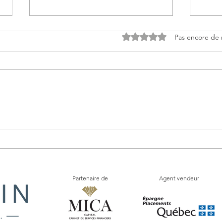
Noté 0 étoile sur 5.
Pas encore de 
Comment choisir la meilleure
L'ép
assurance vie pour vos
strat
besoins
tranq
Partenaire de
Agent vendeur