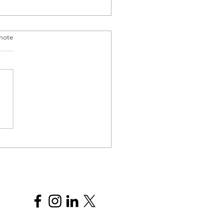
note
argne systématique : Une
égie efficace pour une
uillité financière durable