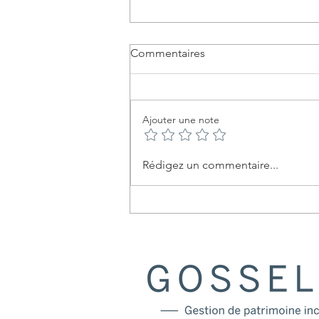
Commentaires
Ajouter une note
L'importance de l'assurance
Rédigez un commentaire...
maladies graves pour les
propriétaires d'entreprise