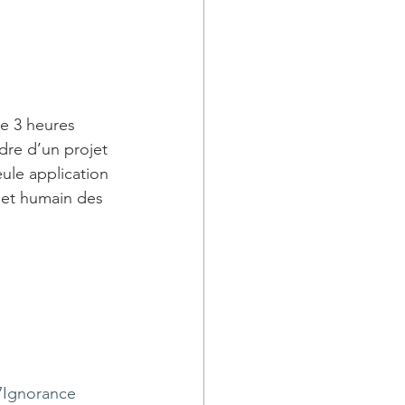
e 3 heures 
re d’un projet 
eule application 
let humain des 
27Ignorance