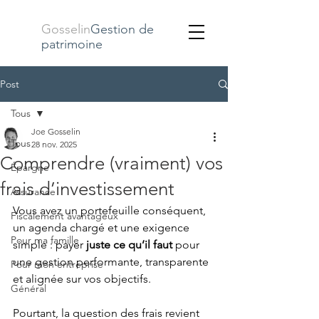
Gosselin
Gestion de
patrimoine
Post
Tous
Joe Gosselin
Tous
28 nov. 2025
Comprendre (vraiment) vos
Épargne
frais d’investissement
Assurance
Vous avez un portefeuille conséquent, 
Fiscalement avantageux
un agenda chargé et une exigence 
Pour ma famille
simple : payer 
juste ce qu’il faut
 pour 
une gestion performante, transparente 
Pour mon entreprise
et alignée sur vos objectifs. 
Général
Pourtant, la question des frais revient 