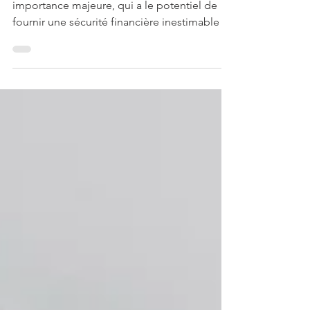
L'assurance vie est un investissement d'une
importance majeure, qui a le potentiel de
fournir une sécurité financière inestimable à
vos proches après votre départ de ce
monde. C'est une démarche responsable et
préventive qui garantit que vos proches
seront pris en charge financièrement, même
en votre absence. Néanmoins, le choix
d'une assurance vie peut s'avérer complexe
étant donné le nombre impressionnant
d'options disponibles sur le marché.
Comment alors déterminer l'optio