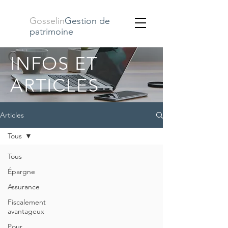
Gosselin
Gestion de
patrimoine
INFOS ET
ARTICLES
Articles
Tous
Tous
Épargne
Assurance
Fiscalement
avantageux
Pour