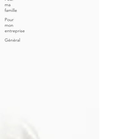
ma
famille
Pour
mon
entreprise
Général