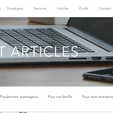
e
Stratégies
Services
Articles
Outils
Contact
T ARTICLES
Fiscalement avantageux
Pour ma famille
Pour mon entrepri