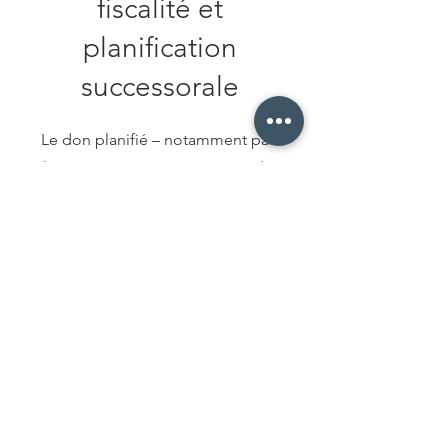
fiscalité et
planification
successorale
Le don planifié – notamment par
l’assurance vie – vous permet de
soutenir les organismes qui vous
tiennent à cœur tout en réduisant
votre impôt et en laissant un héritage
significatif. Cette stratégie avancée
intègre la philanthropie à votre
planification financière et successorale
de façon optimale.
Voir comment maximiser votre impact