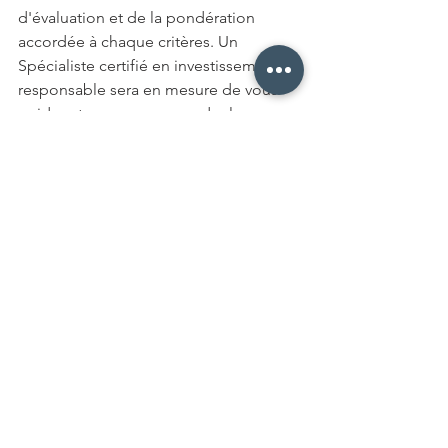
d'évaluation et de la pondération 
accordée à chaque critères. Un 
Spécialiste certifié en investissement 
responsable sera en mesure de vous 
guider et vous recommander les 
meilleurs placement en fonction de 
vos attentes .
En conclusion, l'intégration de 
l'investissement responsable à vos 
placements permet une meilleure 
gestion du risque en plus de vous 
permettre d'avoir un impact positif. 
Lorsque vous faites le choix d'intégrer 
l'investissement responsable à vos 
placements, nous vous recommandons 
de faire appel à un 
spécialiste en 