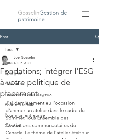
Gosselin
Gestion de
patrimoine
Post
Tous
Joe Gosselin
Tous
4 juin 2021
Fondations; intégrer l'ESG
Épargne
à votre politique de
Assurance
placement.
Fiscalement avantageux
J'ai dernièrement eu l'occasion 
Pour ma famille
d'animer un atelier dans le cadre du 
Pour mon entreprise
Sommet Tous Ensemble des 
Fondations communautaires du 
Général
Canada. Le thème de l'atelier était sur 