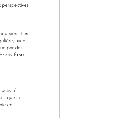
x perspectives 
oursiers. Les 
ulière, avec 
nue par des 
er aux États-
 
activité 
is que la 
mie en 