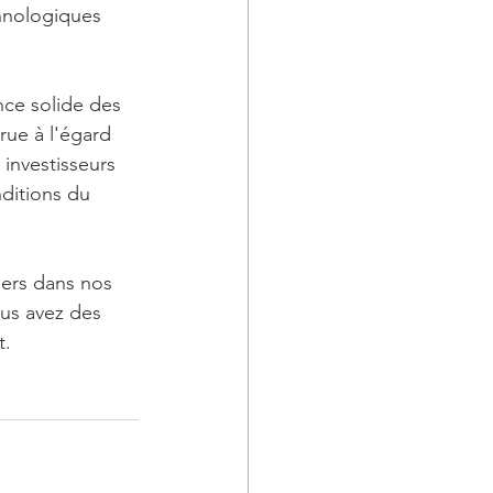
hnologiques 
nce solide des 
ue à l'égard 
 investisseurs 
ditions du 
iers dans nos 
ous avez des 
t.