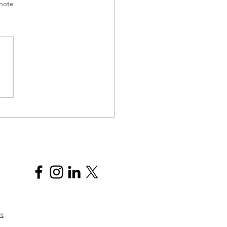
note
tégies d'investissement
les travailleurs
onomes
et