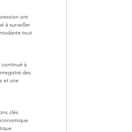
pression ont 
 à surveiller 
mmodante tout 
a continué à 
enregistré des 
 et une 
ons clés 
n économique 
tique 