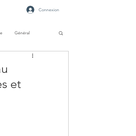
Connexion
se
Général
au
s et