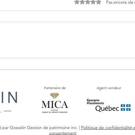
Noté 0 étoile sur 5.
Pas encore de 
Les avantages de la gestion
Stra
privée et patrimoine
pour 
aut
Partenaire de
Agent vendeur
 par Gosselin Gestion de patrimoine inc. |
Politique de confidentialité 
consentement