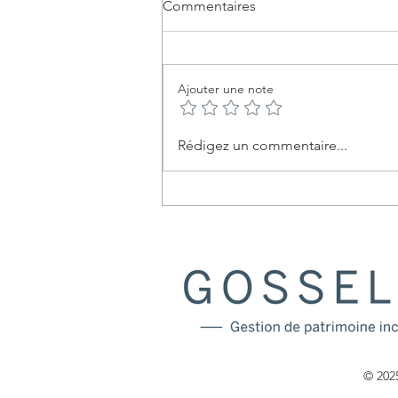
Commentaires
Ajouter une note
L'épargne systématique : Une
Rédigez un commentaire...
stratégie efficace pour une
tranquillité financière durable
© 2025