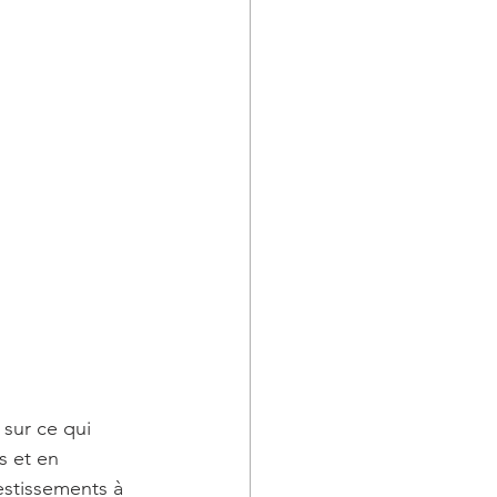
 sur ce qui 
s et en 
estissements à 