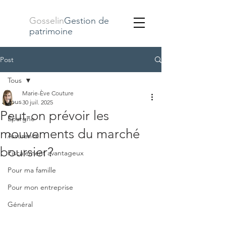
Gosselin
Gestion de
patrimoine
Post
Tous
Marie-Ève Couture
Tous
30 juil. 2025
Peut-on prévoir les
Épargne
mouvements du marché
Assurance
boursier?
Fiscalement avantageux
Pour ma famille
Pour mon entreprise
Général