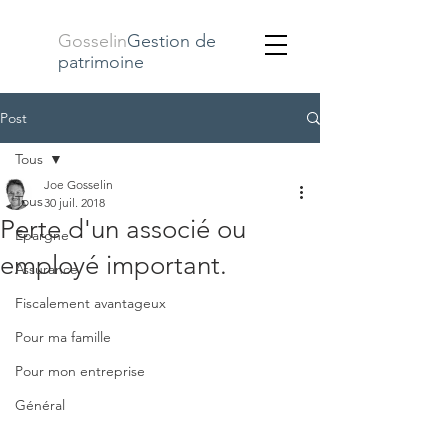
Gosselin
Gestion de
patrimoine
Post
Tous
Joe Gosselin
Tous
30 juil. 2018
Perte d'un associé ou
Épargne
employé important.
Assurance
Fiscalement avantageux
Pour ma famille
Pour mon entreprise
Général