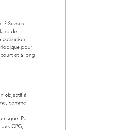
 ? Si vous 
laire de 
 cotisation 
riodique pour 
 court et à long 
un objectif à 
erme, comme 
 risque. Par 
t des CPG, 