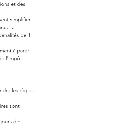
tions et des 
nt simplifier 
nnuels.
pénalités de 1 
ement à partir 
de l’impôt.
dre les règles 
ires sont 
ujours des 