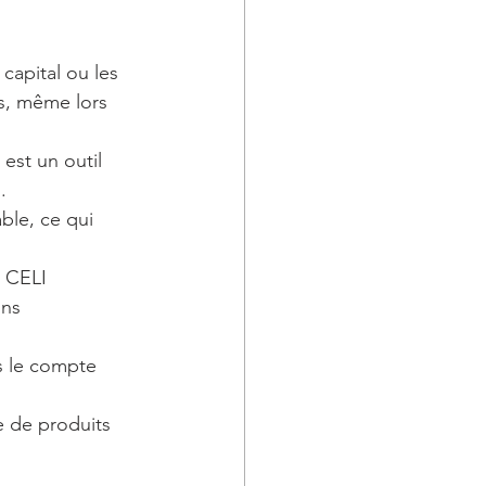
 capital ou les 
s, même lors 
 est un outil 
.
able, ce qui 
u CELI 
ns 
s le compte 
e de produits 