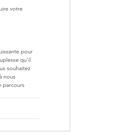
ire votre 
uissante pour 
uplesse qu’il 
us souhaitez 
à nous 
 parcours 