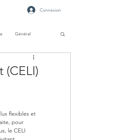
Connexion
se
Général
 (CELI)
us flexibles et 
ite, pour 
s, le CELI 
vitant 