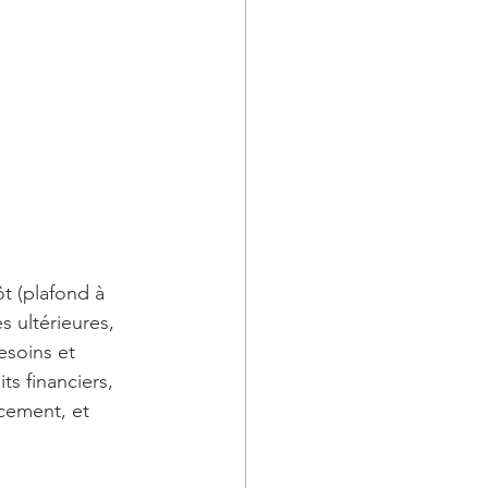
t (plafond à 
s ultérieures, 
esoins et 
s financiers, 
cement, et 