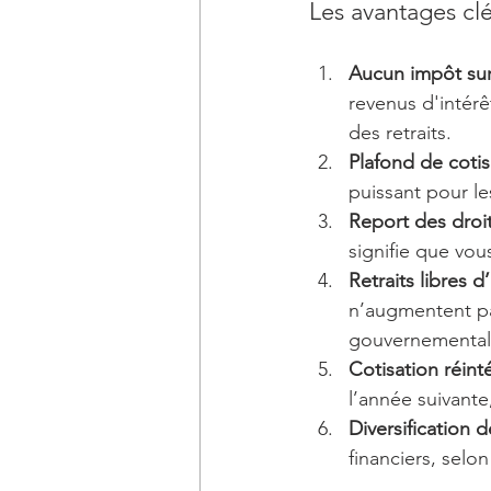
Les avantages cl
Aucun impôt sur
revenus d'intér
des retraits.
Plafond de cotis
puissant pour l
Report des droit
signifie que vou
Retraits libres 
n’augmentent pa
gouvernementale
Cotisation réint
l’année suivante
Diversification 
financiers, selo