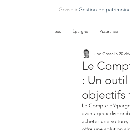
Gosselin
Gestion de patrimoin
Tous
Épargne
Assurance
Joe Gosselin
20 dé
Le Compte
: Un outil
objectifs 
Le Compte d'épargne l
avantageux disponibl
acheter une voiture,
offre une solution sim