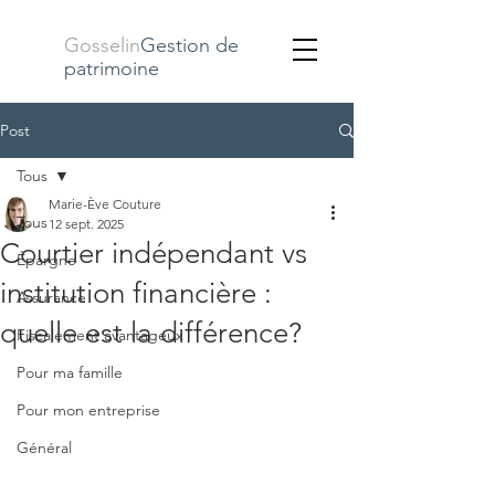
Gosselin
Gestion de
patrimoine
Post
Tous
Marie-Ève Couture
Tous
12 sept. 2025
Courtier indépendant vs
Épargne
institution financière :
Assurance
quelle est la différence?
Fiscalement avantageux
Pour ma famille
Pour mon entreprise
Général