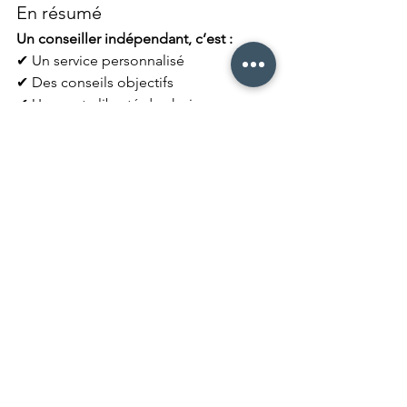
En résumé
Un conseiller indépendant, c’est :
✔ Un service personnalisé
✔ Des conseils objectifs
✔ Une vaste liberté de choix
✔ Une vision globale
✔ Une relation humaine et de 
confiance
Et c’est précisément ce que nous nous 
engageons à vous offrir, chaque jour, 
chez 
Gosselin Gestion de Patrimoine
.
Général
Épargne