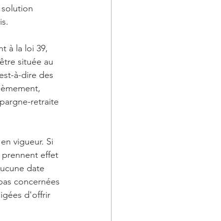
solution 
is.
à la loi 39, 
être située au 
st-à-dire des 
sièmement, 
pargne-retraite 
en vigueur. Si 
 prennent effet 
aucune date 
 pas concernées 
gées d'offrir 