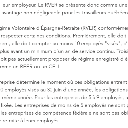
ar leur employeur. Le RVER se présente donc comme une 
n avantage non négligeable pour les travailleurs québéco
gime Volontaire d’Épargne-Retraite (RVER) conformément 
 respecter certaines conditions. Premièrement, elle doit 
t, elle doit compter au moins 10 employés "visés", c’e
t plus ayant un minimum d'un an de service continu. Troi
doit pas actuellement proposer de régime enregistré d’é
comme un REER ou un CELI.
treprise détermine le moment où ces obligations entrent 
0 employés visés au 30 juin d'une année, les obligations
a même année. Pour les entreprises de 5 à 9 employés, 
é fixée. Les entreprises de moins de 5 employés ne sont
e les entreprises de compétence fédérale ne sont pas obli
retraite à leurs employés.