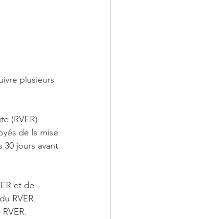
ivre plusieurs 
ite (RVER) 
oyés de la mise 
 30 jours avant 
VER et de 
r du RVER.
u RVER. 