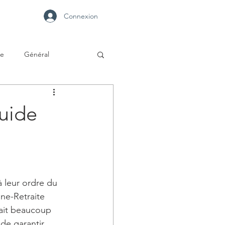
Connexion
se
Général
guide
 leur ordre du 
ne-Retraite 
fait beaucoup 
de garantir 