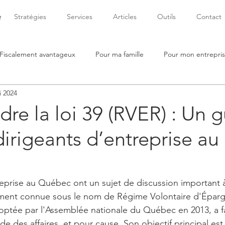
e
Stratégies
Services
Articles
Outils
Contact
Fiscalement avantageux
Pour ma famille
Pour mon entrepri
i 2024
e la loi 39 (RVER) : Un 
dirigeants d’entreprise au
reprise au Québec ont un sujet de discussion important à
alement connue sous le nom de Régime Volontaire d'Éparg
doptée par l'Assemblée nationale du Québec en 2013, a 
e des affaires, et pour cause. Son objectif principal est 