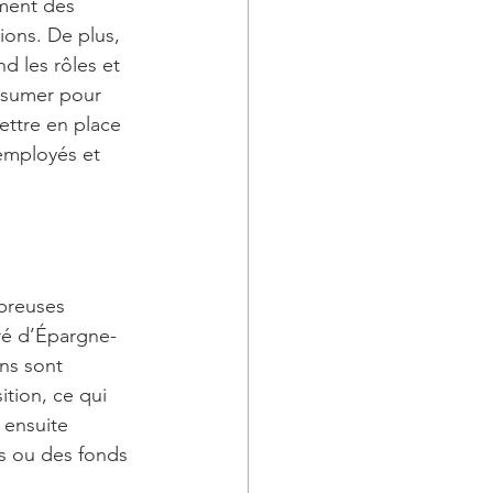
ment des 
ons. De plus, 
 les rôles et 
assumer pour 
ettre en place 
employés et 
mbreuses 
ré d’Épargne-
ns sont 
tion, ce qui 
ensuite 
ns ou des fonds 