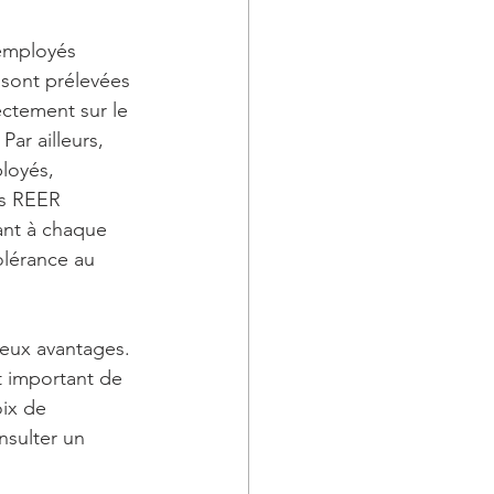
 employés 
sont prélevées 
ectement sur le 
Par ailleurs, 
loyés, 
es REER 
ant à chaque 
olérance au 
reux avantages. 
st important de 
ix de 
nsulter un 