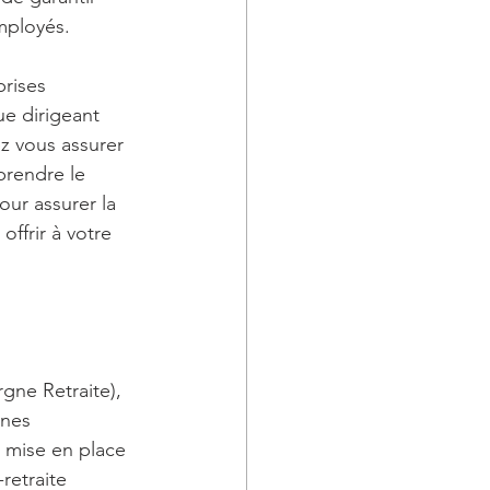
mployés.
prises 
e dirigeant 
z vous assurer 
prendre le 
ur assurer la 
ffrir à votre 
ne Retraite), 
nnes 
é mise en place 
retraite 