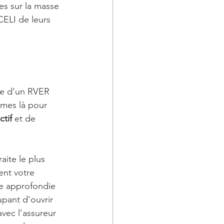
xes sur la masse 
CELI de leurs 
ce d’un RVER 
mes là pour 
ctif
 et de 
ite le plus 
nt votre 
ce approfondie 
pant d'ouvrir 
vec l'assureur 