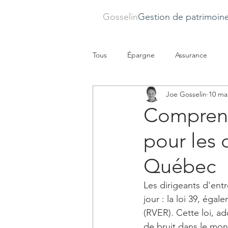
Gosselin
Gestion de patrimoin
Tous
Épargne
Assurance
Joe Gosselin
10 ma
Comprendr
pour les 
Québec
Les dirigeants d'ent
jour : la loi 39, ég
(RVER). Cette loi, a
de bruit dans le mond