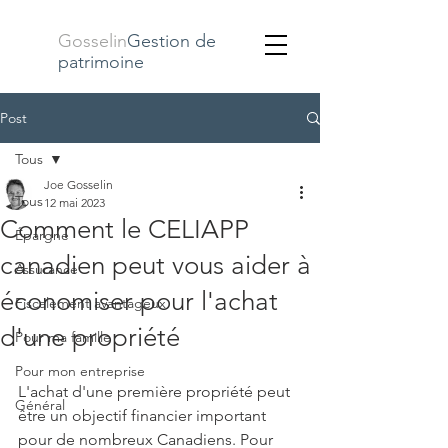
Gosselin
Gestion de
patrimoine
Post
Tous
Joe Gosselin
Tous
12 mai 2023
Comment le CELIAPP
Épargne
canadien peut vous aider à
Assurance
économiser pour l'achat
Fiscalement avantageux
d'une propriété
Pour ma famille
Pour mon entreprise
L'achat d'une première propriété peut 
Général
être un objectif financier important 
pour de nombreux Canadiens. Pour 