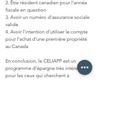
2. Être résident canadien pour l'année 
fiscale en question
3. Avoir un numéro d'assurance sociale 
valide
4. Avoir l'intention d'utiliser le compte 
pour l'achat d'une première propriété 
au Canada
En conclusion, le CELIAPP est un 
programme d'épargne très intéressant 
pour les ceux qui cherchent à 
maximiser leur épargne en vue 
d'acheter leur première propriété. Les 
avantages fiscaux, la souplesse des 
cotisations annuelles et la possibilité 
de transférer son compte font du 
CELIAPP un excellent choix pour les 
épargnants. Toutefois, il est important 
de bien comprendre les conditions 