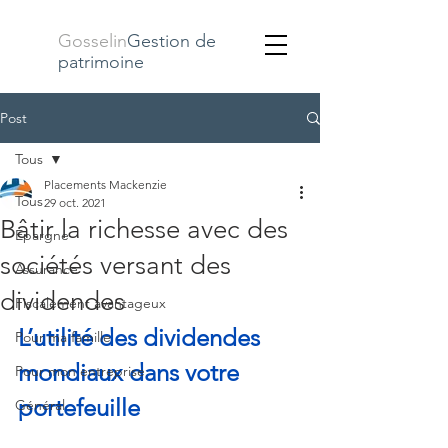
Gosselin
Gestion de
patrimoine
Post
Tous
Placements Mackenzie
Tous
29 oct. 2021
Bâtir la richesse avec des
Épargne
sociétés versant des
Assurance
dividendes
Fiscalement avantageux
L’utilité des dividendes 
Pour ma famille
mondiaux dans votre 
Pour mon entreprise
portefeuille
Général