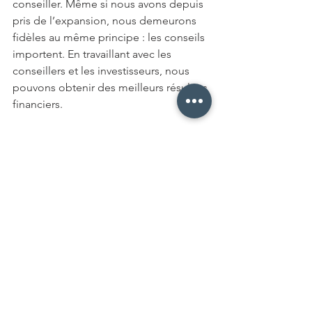
conseiller. Même si nous avons depuis 
pris de l’expansion, nous demeurons 
fidèles au même principe : les conseils 
importent. En travaillant avec les 
conseillers et les investisseurs, nous 
pouvons obtenir des meilleurs résultats 
financiers.
Pour en savoir plus sur la façon 
dont le Fonds mondial de 
dividendes Mackenzie peut vous 
aider à atteindre vos objectifs 
financiers, communiquez avec 
votre conseiller dès aujourd’hui.
Les placements dans les fonds 
communs peuvent donner lieu à des 
commissions, des commissions de 
suivi, des frais de gestion et d’autres 